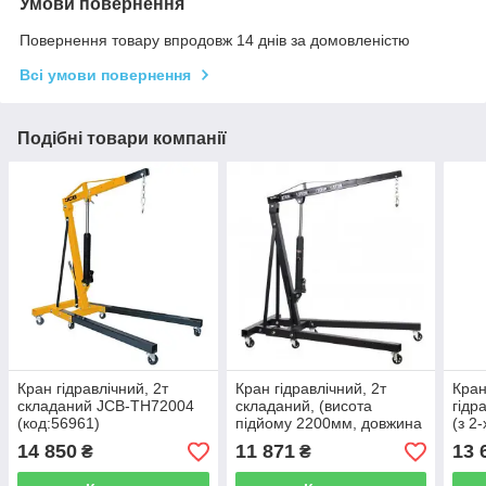
Умови повернення
Повернення товару впродовж 14 днів за домовленістю
Всі умови повернення
Подібні товари компанії
Кран гідравлічний, 2т
Кран гідравлічний, 2т
Кран
складаний JCB-TH72004
складаний, (висота
гідр
(код:56961)
підйому 2200мм, довжина
(з 2
стріли:1000-1570мм) RF-
(612
14 850
11 871
13 
₴
₴
F32002X