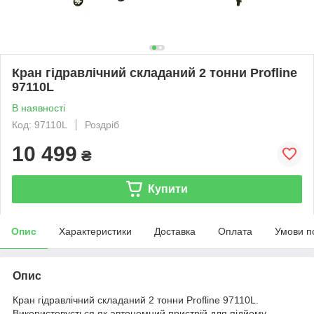
Кран гідравлічний складаний 2 тонни Profline
97110L
В наявності
Код: 97110L
Роздріб
10 499
₴
Купити
Опис
Характеристики
Доставка
Оплата
Умови п
Опис
Кран гідравлічний складаний 2 тонни Profline 97110L.
Використовується як автономний пристрій для підйому