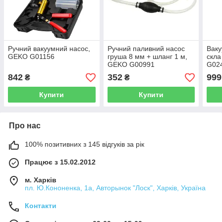
Ручний вакуумний насос,
Ручний паливний насос
Ваку
GEKO G01156
груша 8 мм + шланг 1 м,
скла
GEKO G00991
G02
842
352
999
₴
₴
Купити
Купити
Про нас
100% позитивних з 145 відгуків за рік
Працює з 15.02.2012
м. Харків
пл. Ю.Кононенка, 1а, Авторынок "Лоск", Харків, Україна
Контакти