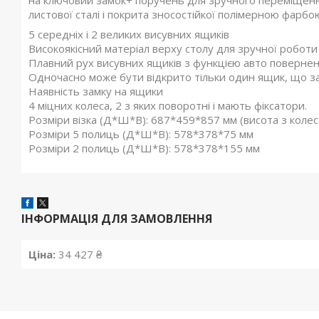
на ключовий замок+ поручень для зручного переміщення
листової сталі і покрита зносостійкої полімерною фарб
5 середніх і 2 великих висувних ящиків
Високоякісний матеріал верху столу для зручної роботи
Плавний рух висувних ящиків з функцією авто поверне
Одночасно може бути відкрито тільки один ящик, що запо
Наявність замку на ящики
4 міцних колеса, 2 з яких поворотні і мають фіксатори.
Розміри візка (Д*Ш*В): 687*459*857 мм (висота з коле
Розміри 5 полиць (Д*Ш*В): 578*378*75 мм
Розміри 2 полиць (Д*Ш*В): 578*378*155 мм
ІНФОРМАЦІЯ ДЛЯ ЗАМОВЛЕННЯ
Ціна:
34 427 ₴