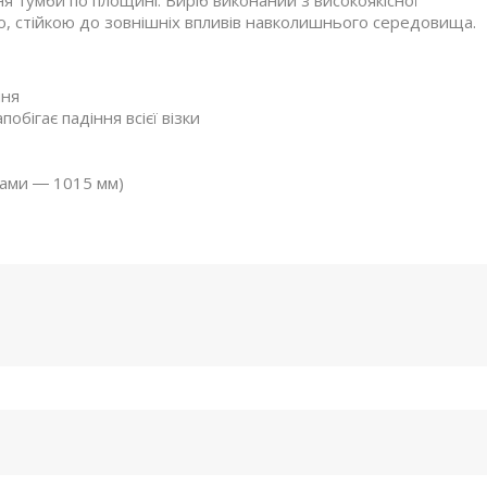
 тумби по площині. Виріб виконаний з високоякісної
ою, стійкою до зовнішніх впливів навколишнього середовища.
ння
бігає падіння всієї візки
сами ― 1015 мм)