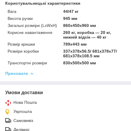
Користувальницькі характеристики
Вага
44/47 кг
Висота ручки
945 мм
Загальні розміри (LxWxH)
860x450x960 мм
Корисне навантаження
260 кг, коробка — 20 кг,
нижній відсік — 40 кг
Розмір кришки
789x443 мм
Розміри коробки
337x378x56.5/ 681x378x77/
681x378x108.5 мм
Транспортні розміри
830x500x500 мм
Приховати
Умови доставки
Нова Пошта
Укрпошта
Самовивіз
Делівері