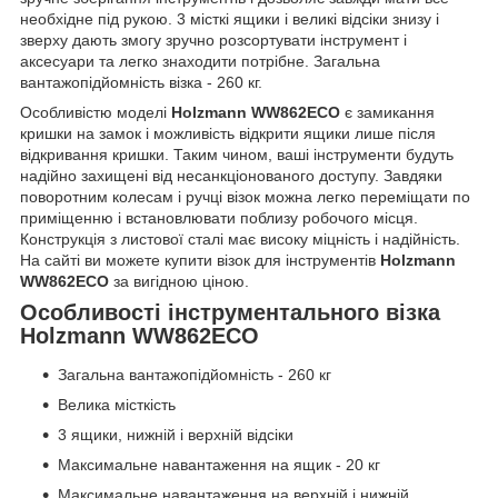
необхідне під рукою. 3 місткі ящики і великі відсіки знизу і
зверху дають змогу зручно розсортувати інструмент і
аксесуари та легко знаходити потрібне. Загальна
вантажопідйомність візка - 260 кг.
Особливістю моделі
Holzmann WW862ECO
є замикання
кришки на замок і можливість відкрити ящики лише після
відкривання кришки. Таким чином, ваші інструменти будуть
надійно захищені від несанкціонованого доступу. Завдяки
поворотним колесам і ручці візок можна легко переміщати по
приміщенню і встановлювати поблизу робочого місця.
Конструкція з листової сталі має високу міцність і надійність.
На сайті ви можете купити візок для інструментів
Holzmann
WW862ECO
за вигідною ціною.
Особливості інструментального візка
Holzmann WW862ECO
Загальна вантажопідйомність - 260 кг
Велика місткість
3 ящики, нижній і верхній відсіки
Максимальне навантаження на ящик - 20 кг
Максимальне навантаження на верхній і нижній