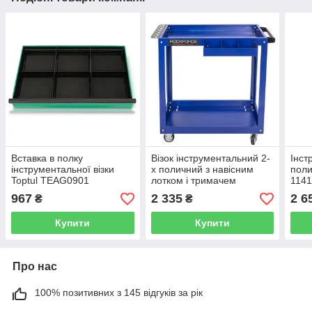
Вставка в полку
Візок інструментальний 2-
Інст
інструментальної візки
х поличний з навісним
поли
Toptul TEAG0901
лотком і тримачем
1141
викруток ROCKFORCE
967
2 335
2 6
₴
₴
ROCKFORCE RF-1141342
(код 46740)
Купити
Купити
Про нас
100% позитивних з 145 відгуків за рік