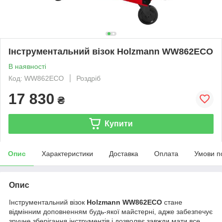
Інструментальний візок Holzmann WW862ECO
В наявності
Код: WW862ECO
Роздріб
17 830
₴
Купити
Опис
Характеристики
Доставка
Оплата
Умови п
Опис
Інструментальний візок
Holzmann WW862ECO
стане
відмінним доповненням будь-якої майстерні, адже забезпечує
зручне зберігання інструментів і дозволяє завжди мати все