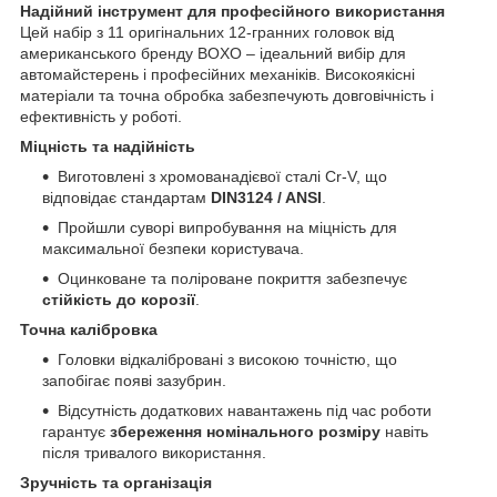
Надійний інструмент для професійного використання
Цей набір з 11 оригінальних 12-гранних головок від
американського бренду BOXO – ідеальний вибір для
автомайстерень і професійних механіків. Високоякісні
матеріали та точна обробка забезпечують довговічність і
ефективність у роботі.
Міцність та надійність
Виготовлені з хромованадієвої сталі Cr-V, що
відповідає стандартам
DIN3124 / ANSI
.
Пройшли суворі випробування на міцність для
максимальної безпеки користувача.
Оцинковане та поліроване покриття забезпечує
стійкість до корозії
.
Точна калібровка
Головки відкалібровані з високою точністю, що
запобігає появі зазубрин.
Відсутність додаткових навантажень під час роботи
гарантує
збереження номінального розміру
навіть
після тривалого використання.
Зручність та організація