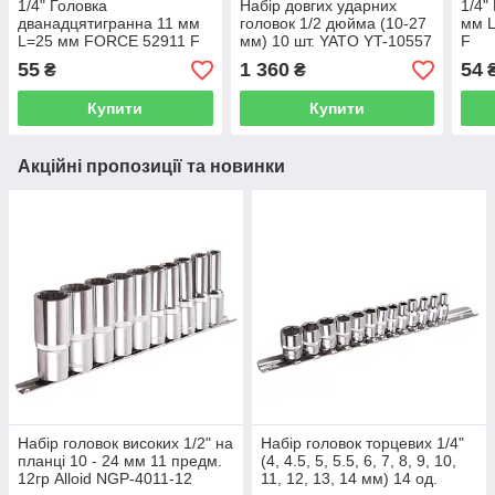
1/4" Головка
Набір довгих ударних
1/4"
дванадцятигранна 11 мм
головок 1/2 дюйма (10-27
мм 
L=25 мм FORCE 52911 F
мм) 10 шт. YATO YT-10557
F
55
1 360
54
₴
₴
Купити
Купити
Акційні пропозиції та новинки
Набір головок високих 1/2" на
Набір головок торцевих 1/4"
планці 10 - 24 мм 11 предм.
(4, 4.5, 5, 5.5, 6, 7, 8, 9, 10,
12гр Alloid NGP-4011-12
11, 12, 13, 14 мм) 14 од.