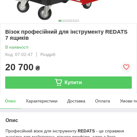
Візок професійний для інструменту REDATS
7 ящиків
В наявності
Код: 07-02-47
Роздріб
20 700
₴
Купити
Опис
Характеристики
Доставка
Оплата
Умови п
Опис
Професійний візок для інструменту
REDATS
- це справжня
знахідка для майстерень різного профілю, адже з його