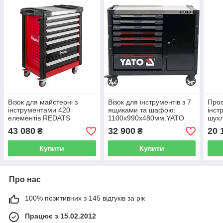
Візок для майстерні з
Візок для інструментів з 7
Про
інструментами 420
ящиками та шафою:
інст
елементів REDATS
1100х990х480мм.YATO
шух
YT-09033
43 080
32 900
20 
₴
₴
Купити
Купити
Про нас
100% позитивних з 145 відгуків за рік
Працює з 15.02.2012