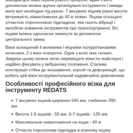
допомогою можна зручно організувати інструменти і завжди
мати все необхідне під рукою. 7 висувних ящиків різної висоти
витримують навантаження до 40 кг кожен. Ящики оснащені
сітчастою поролоновою підкладкою, яка гасить вібрації і
запобігає ковзанню інструментів при транспортуванні. Всі
ящики можна одночасно замкнути за допомогою
центрального замка.
Візок оснащений 4 великими і міцними поліуретановими
колесами, 2 з яких поворотні. Одне з коліс має гальмо.
Завдяки цьому можна легко переміщати візок по майстерні і
надійно фіксувати у вибраному положенні. Сталева
конструкція стійка до зношування, корозії та деформацій, що
робить цей візок інструментальний надзвичайно довговічним.
Особливості професійного візка для
інструменту REDATS
7 висувних ящиків шириною 545 мм, глибиною 390
мм
Висота 1-5 ящиків - 55 мм, 6-7 ящиків - 135 мм
Максимальне навантаження на ящик - 40 кг
Сітчаста поролонова підкладка в кожному ящику