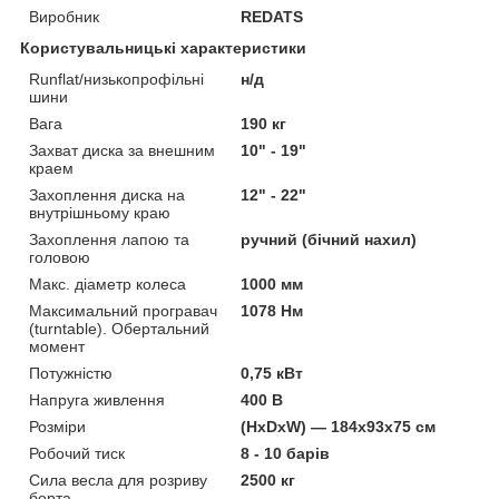
Виробник
REDATS
Користувальницькі характеристики
Runflat/низькопрофільні
н/д
шини
Вага
190 кг
Захват диска за внешним
10" - 19"
краем
Захоплення диска на
12" - 22"
внутрішньому краю
Захоплення лапою та
ручний (бічний нахил)
головою
Макс. діаметр колеса
1000 мм
Максимальний програвач
1078 Нм
(turntable). Обертальний
момент
Потужністю
0,75 кВт
Напруга живлення
400 В
Розміри
(HxDxW) — 184x93x75 см
Робочий тиск
8 - 10 барів
Сила весла для розриву
2500 кг
борта