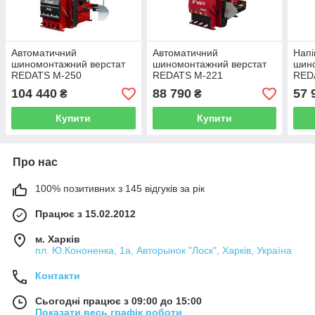
Автоматичний
Автоматичний
Напі
шиномонтажний верстат
шиномонтажний верстат
шин
REDATS M-250
REDATS M-221
RED
104 440
88 790
57 
₴
₴
Купити
Купити
Про нас
100% позитивних з 145 відгуків за рік
Працює з 15.02.2012
м. Харків
пл. Ю.Кононенка, 1а, Авторынок "Лоск", Харків, Україна
Контакти
Сьогодні працює з 09:00 до 15:00
Показати весь графік роботи