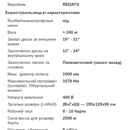
Виробник
REDATS
Користувальницькі характеристики
Runflat/низькопрофільні
н/д
шини
Вага
≈ 240 кг
Захват диска за внешним
10" - 21"
краем
Захоплення диска на
12" - 24"
внутрішньому краю
Захоплення лапою та
Пневматичний (нахил назад)
головою
Макс. діаметр колеса
1000 мм
Максимальний програвач
1078 Нм
(turntable). Обертальний
момент
Напруга живлення
400 В
Загальні розміри (LxWxH)
(ВxГxШ) — 195х120х90 см
Робочий тиск
8 - 10 барів
Сила весла для розриву
2500 кг
борта
Швидкість обертання
6 об/хв