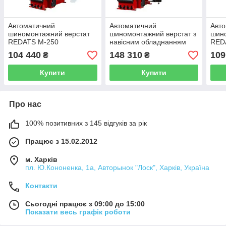
Автоматичний
Автоматичний
Авт
шиномонтажний верстат
шиномонтажний верстат з
шин
REDATS M-250
навісним обладнанням
RED
REDATS M-250-3D-2
104 440
148 310
109
₴
₴
Купити
Купити
Про нас
100% позитивних з 145 відгуків за рік
Працює з 15.02.2012
м. Харків
пл. Ю.Кононенка, 1а, Авторынок "Лоск", Харків, Україна
Контакти
Сьогодні працює з 09:00 до 15:00
Показати весь графік роботи