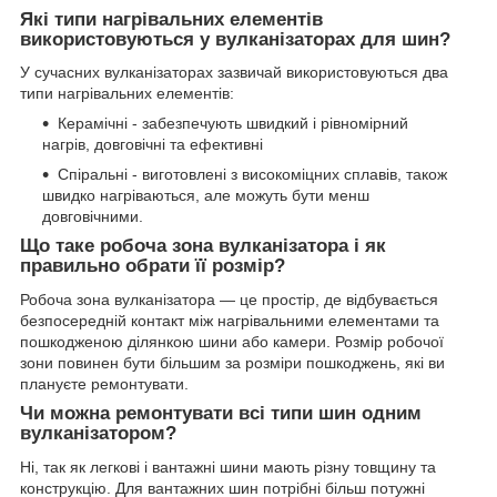
Які типи нагрівальних елементів
використовуються у вулканізаторах для шин?
У сучасних вулканізаторах зазвичай використовуються два
типи нагрівальних елементів:
Керамічні - забезпечують швидкий і рівномірний
нагрів, довговічні та ефективні
Спіральні - виготовлені з високоміцних сплавів, також
швидко нагріваються, але можуть бути менш
довговічними.
Що таке робоча зона вулканізатора і як
правильно обрати її розмір?
Робоча зона вулканізатора — це простір, де відбувається
безпосередній контакт між нагрівальними елементами та
пошкодженою ділянкою шини або камери. Розмір робочої
зони повинен бути більшим за розміри пошкоджень, які ви
плануєте ремонтувати.
Чи можна ремонтувати всі типи шин одним
вулканізатором?
Ні, так як легкові і вантажні шини мають різну товщину та
конструкцію. Для вантажних шин потрібні більш потужні