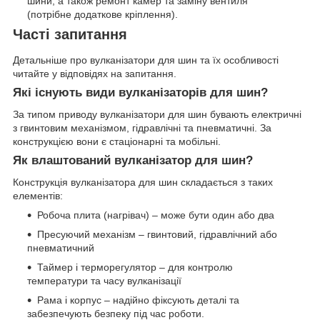
шини, а також ремонт камер та заміну вентиля
(потрібне додаткове кріплення).
Часті запитання
Детальніше про вулканізатори для шин та їх особливості
читайте у відповідях на запитання.
Які існують види вулканізаторів для шин?
За типом приводу вулканізатори для шин бувають електричні
з гвинтовим механізмом, гідравлічні та пневматичні. За
конструкцією вони є стаціонарні та мобільні.
Як влаштований вулканізатор для шин?
Конструкція вулканізатора для шин складається з таких
елементів:
Робоча плита (нагрівач) – може бути один або два
Пресуючий механізм – гвинтовий, гідравлічний або
пневматичний
Таймер і терморегулятор – для контролю
температури та часу вулканізації
Рама і корпус – надійно фіксують деталі та
забезпечують безпеку під час роботи.