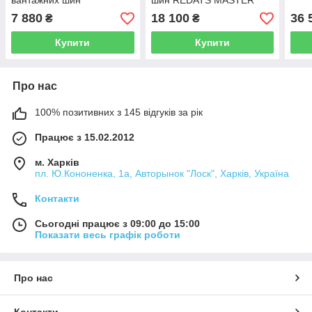
вантажних шин
шин REDATS MASTER
REDATS STANDART
7 880
18 100
36 
₴
₴
Купити
Купити
Про нас
100% позитивних з 145 відгуків за рік
Працює з 15.02.2012
м. Харків
пл. Ю.Кононенка, 1а, Авторынок "Лоск", Харків, Україна
Контакти
Сьогодні працює з 09:00 до 15:00
Показати весь графік роботи
Про нас