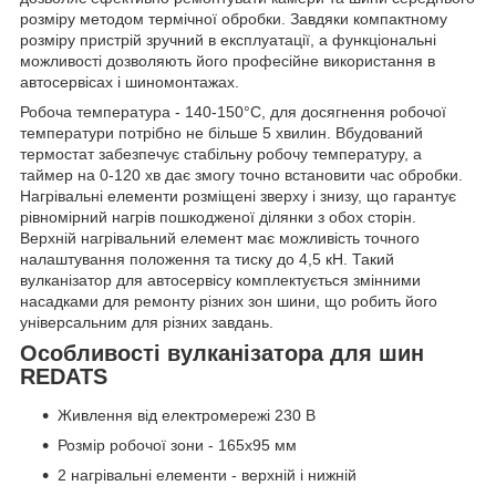
розміру методом термічної обробки. Завдяки компактному
розміру пристрій зручний в експлуатації, а функціональні
можливості дозволяють його професійне використання в
автосервісах і шиномонтажах.
Робоча температура - 140-150°C, для досягнення робочої
температури потрібно не більше 5 хвилин. Вбудований
термостат забезпечує стабільну робочу температуру, а
таймер на 0-120 хв дає змогу точно встановити час обробки.
Нагрівальні елементи розміщені зверху і знизу, що гарантує
рівномірний нагрів пошкодженої ділянки з обох сторін.
Верхній нагрівальний елемент має можливість точного
налаштування положення та тиску до 4,5 кН. Такий
вулканізатор для автосервісу комплектується змінними
насадками для ремонту різних зон шини, що робить його
універсальним для різних завдань.
Особливості вулканізатора для шин
REDATS
Живлення від електромережі 230 В
Розмір робочої зони - 165х95 мм
2 нагрівальні елементи - верхній і нижній