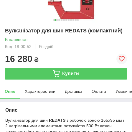
Вулканізатор для шин REDATS (компактний)
В наявності
Код: 18-00-52
Роздріб
16 280
₴
Купити
Опис
Характеристики
Доставка
Оплата
Умови п
Опис
Вулканізатор для шин
REDATS
з робочою зоною 165х95 мм і
2 нагрівальними елементами потужністю 500 Вт кожен
дозволяє ефективно ремонтувати камери та шини середнього