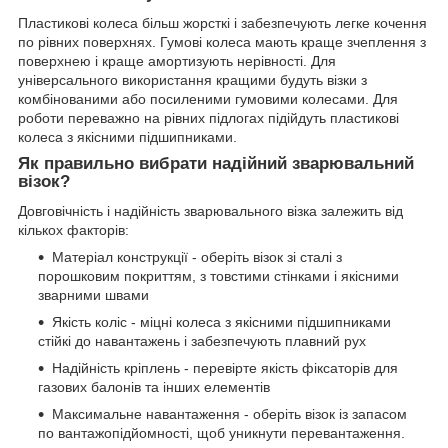
Пластикові колеса більш жорсткі і забезпечують легке кочення
по рівних поверхнях. Гумові колеса мають краще зчеплення з
поверхнею і краще амортизують нерівності. Для
універсального використання кращими будуть візки з
комбінованими або посиленими гумовими колесами. Для
роботи переважно на рівних підлогах підійдуть пластикові
колеса з якісними підшипниками.
Як правильно вибрати надійний зварювальний
візок?
Довговічність і надійність зварювального візка залежить від
кількох факторів:
Матеріал конструкції - оберіть візок зі сталі з
порошковим покриттям, з товстими стінками і якісними
зварними швами
Якість коліс - міцні колеса з якісними підшипниками
стійкі до навантажень і забезпечують плавний рух
Надійність кріплень - перевірте якість фіксаторів для
газових балонів та інших елементів
Максимальне навантаження - оберіть візок із запасом
по вантажопідйомності, щоб уникнути перевантаження.