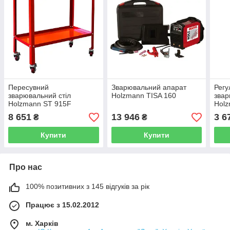
Пересувний
Зварювальний апарат
Регу
зварювальний стіл
Holzmann TISA 160
звар
Holzmann ST 915F
Hol
8 651
13 946
3 6
₴
₴
Купити
Купити
Про нас
100% позитивних з 145 відгуків за рік
Працює з 15.02.2012
м. Харків