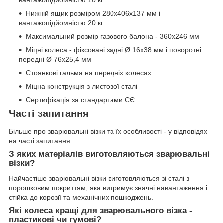
вантажопідйомністю 10 кг
Нижній ящик розміром 280x406x137 мм і
вантажопідйомністю 20 кг
Максимальний розмір газового балона - 360х246 мм
Міцні колеса - фіксовані задні Ø 16x38 мм і поворотні
передні Ø 76x25,4 мм
Стоянкові гальма на передніх колесах
Міцна конструкція з листової сталі
Сертифікація за стандартами СЄ.
Часті запитання
Більше про зварювальні візки та їх особливості - у відповідях
на часті запитання.
З яких матеріалів виготовляються зварювальні
візки?
Найчастіше зварювальні візки виготовляються зі сталі з
порошковим покриттям, яка витримує значні навантаження і
стійка до корозії та механічних пошкоджень.
Які колеса кращі для зварювального візка -
пластикові чи гумові?