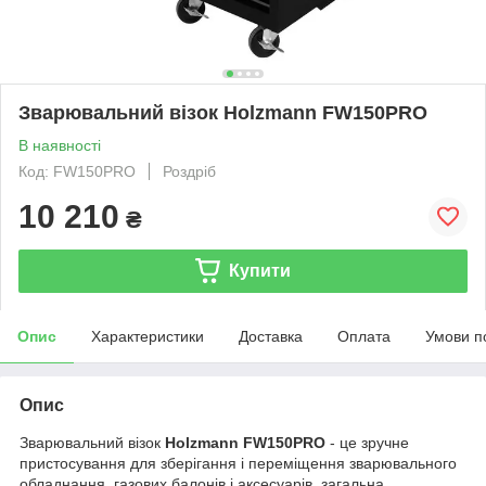
Зварювальний візок Holzmann FW150PRO
В наявності
Код: FW150PRO
Роздріб
10 210
₴
Купити
Опис
Характеристики
Доставка
Оплата
Умови п
Опис
Зварювальний візок
Holzmann FW150PRO
- це зручне
пристосування для зберігання і переміщення зварювального
обладнання, газових балонів і аксесуарів, загальна