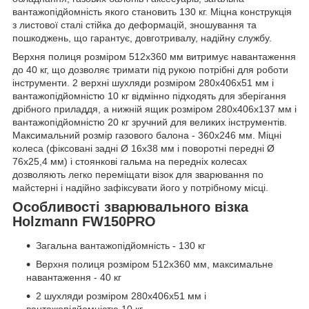
вантажопідйомність якого становить 130 кг. Міцна конструкція
з листової сталі стійка до деформацій, зношування та
пошкоджень, що гарантує, довготривалу, надійну службу.
Верхня полиця розміром 512х360 мм витримує навантаження
до 40 кг, що дозволяє тримати під рукою потрібні для роботи
інструменти. 2 верхні шухляди розміром 280x406x51 мм і
вантажопідйомністю 10 кг відмінно підходять для зберігання
дрібного приладдя, а нижній ящик розміром 280x406x137 мм і
вантажопідйомністю 20 кг зручний для великих інструментів.
Максимальний розмір газового балона - 360x246 мм. Міцні
колеса (фіксовані задні Ø 16x38 мм і поворотні передні Ø
76x25,4 мм) і стоянкові гальма на передніх колесах
дозволяють легко переміщати візок для зварювання по
майстерні і надійно зафіксувати його у потрібному місці.
Особливості зварювального візка
Holzmann FW150PRO
Загальна вантажопідйомність - 130 кг
Верхня полиця розміром 512х360 мм, максимальне
навантаження - 40 кг
2 шухляди розміром 280x406x51 мм і