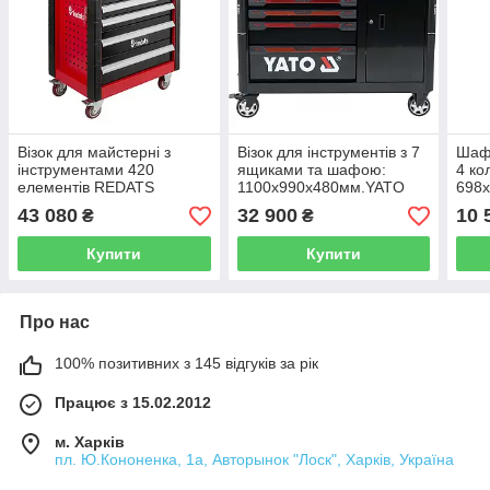
Візок для майстерні з
Візок для інструментів з 7
Шаф
інструментами 420
ящиками та шафою:
4 ко
елементів REDATS
1100х990х480мм.YATO
698х
YT-09033
шух
43 080
32 900
10 
₴
₴
Купити
Купити
Про нас
100% позитивних з 145 відгуків за рік
Працює з 15.02.2012
м. Харків
пл. Ю.Кононенка, 1а, Авторынок "Лоск", Харків, Україна