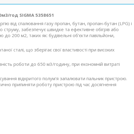
50м3/год SIGMA 5358651
ргію від спалювання газу пропан, бутан, пропан-бутан (LPG) і
 струму, забезпечує швидке та ефективне обігрів або
о 200 м2, таких як: будівельні об'єкти павільйони,
аної сталі, що зберігає свої властивості при високих
вність роботи до 650 м3/годину, при економній витраті
сування відкритого полум'я запалювати пальник пристрою.
тично припиняти роботу пристрою під час досягнення