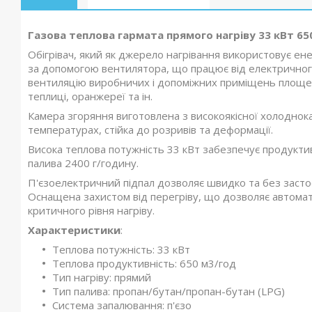
Газова теплова гармата прямого нагріву 33 кВт 6
Обігрівач, який як джерело нагрівання використовує ене
за допомогою вентилятора, що працює від електричного
вентиляцію виробничих і допоміжних приміщень площею д
теплиці, оранжереї та ін.
Камера згоряння виготовлена з високоякісної холоднокат
температурах, стійка до розривів та деформації.
Висока теплова потужність 33 кВт забезпечує продукти
палива 2400 г/годину.
П'єзоелектричний підпал дозволяє швидко та без засто
Оснащена захистом від перегріву, що дозволяє автома
критичного рівня нагріву.
Характеристики
:
Теплова потужність: 33 кВт
Теплова продуктивність: 650 м3/год
Тип нагріву: прямий
Тип палива: пропан/бутан/пропан-бутан (LPG)
Система запалювання: п'єзо