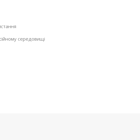
истання
есійному середовищі