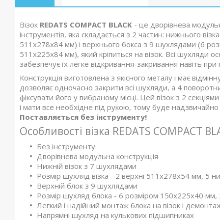
Візок
REDATS COMPACT BLACK
- це дворівнева модульн
інструментів, яка складається з 2 частин: нижнього візк
511x278x84 мм) і верхнього бокса з 9 шухлядами (6 ро
511x225x84 мм), який кріпиться на візок. Всі шухляди 
забезпечує їх легке відкривання-закривання навіть при
Конструкція виготовлена з якісного металу і має відмі
дозволяє одночасно закрити всі шухляди, а 4 поворотних
фіксувати його у вибраному місці. Цей візок з 2 секція
і мати все необхідне під рукою, тому буде надзвичайно
Поставляється без інструменту!
Особливості візка REDATS COMPACT BL
Без інструменту
Дворівнева модульна конструкція
Нижній візок з 7 шухлядами
Розмір шухляд візка - 2 верхні 511x278x54 мм, 5 
Верхній блок з 9 шухлядами
Розмір шухляд блока - 6 розміром 150x225x40 мм,
Легкий і надійний монтаж блока на візок і демонта
Напрямні шухляд на кулькових підшипниках