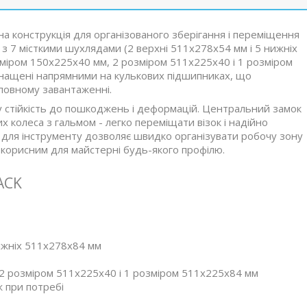
а конструкція для організованого зберігання і переміщення
а з 7 місткими шухлядами (2 верхні 511x278x54 мм і 5 нижніх
зміром 150x225x40 мм, 2 розміром 511x225x40 і 1 розміром
оснащені напрямними на кулькових підшипниках, що
 повному завантаженні.
нну стійкість до пошкоджень і деформацій. Центральний замок
 колеса з гальмом - легко переміщати візок і надійно
ми для інструменту дозволяє швидко організувати робочу зону
 корисним для майстерні будь-якого профілю.
ACK
нижніх 511x278x84 мм
 2 розміром 511x225x40 і 1 розміром 511x225x84 мм
ж при потребі