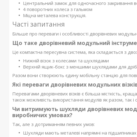
Центральний замок для одночасного закривання в
4 поворотних колеса з гальмом
Міцна металева конструкція.
Часті запитання
Більше про переваги і особливості дворівневих модульних
Що таке дворівневий модульний інструме
Це компактна пересувна система, яка складається з дво
Нижній візок з колесами та шухлядами
Верхній ящик-бокс з меншими шухлядами для дріб
Разом вони створюють єдину мобільну станцію для повн
Які переваги дворівневих модульних візк
Перевагами дворівневих візків є більша місткість, краща 
також можливість використання модулів як разом, так і 
Чи витримують шухляди дворівневих модул
виробничих умовах?
Так, але з дотриманням певних умов:
Шухляди мають металеві напрямні на підшипниках