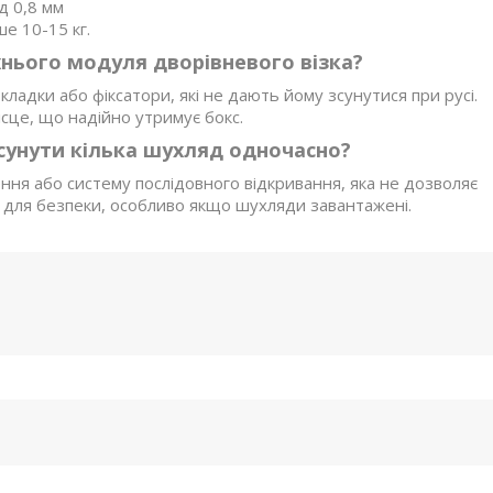
д 0,8 мм
е 10-15 кг.
рхнього модуля дворівневого візка?
ладки або фіксатори, які не дають йому зсунутися при русі.
ісце, що надійно утримує бокс.
висунути кілька шухляд одночасно?
ння або систему послідовного відкривання, яка не дозволяє
 для безпеки, особливо якщо шухляди завантажені.