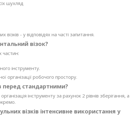
сіх шухляд
 візків - у відповідях на часті запитання.
нтальний візок?
х частин:
ного інструменту.
ої організації робочого простору.
ів перед стандартними?
організація інструменту за рахунок 2 рівнів зберігання, а
окремо.
ьних візків інтенсивне використання у