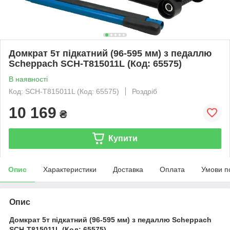
Домкрат 5т підкатний (96-595 мм) з педаллю
Scheppach SCH-T815011L (Код: 65575)
В наявності
Код: SCH-T815011L (Код: 65575)
Роздріб
10 169
₴
Купити
Опис
Характеристики
Доставка
Оплата
Умови п
Опис
Домкрат 5т підкатний (96-595 мм) з педаллю Scheppach
SCH-T815011L (Код: 65575)