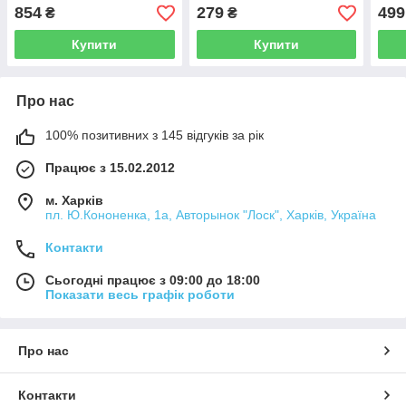
PT-1427
масла, води INTERTOOL
PT-
854
279
499
₴
₴
AT-3070
Купити
Купити
Про нас
100% позитивних з 145 відгуків за рік
Працює з 15.02.2012
м. Харків
пл. Ю.Кононенка, 1а, Авторынок "Лоск", Харків, Україна
Контакти
Сьогодні працює з 09:00 до 18:00
Показати весь графік роботи
Про нас
Контакти