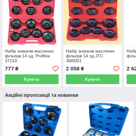
Набір знімачів масляних
Набір знімачів масляних
Набі
фільтрів 14 од. Profline
фільтрів 14 од JTC
філь
37210
JW0001
777
2 058
2 6
₴
₴
Купити
Купити
Акційні пропозиції та новинки