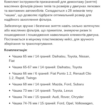
Комплект інструментів призначений для демонтажу (зняття)
масляних фільтрів різних типів та розмірів у двигунах легкових
та вантажних автомобілів. Складається з 28 знімачів типу
"чашка", що дозволяє підібрати оптимальний розмір для
надійного захоплення фільтра.
Забезпечує зручне і безпечне зняття навіть сильно затягнутих
або масляних фільтрів, що прикипіли, знижуючи ризик їх
пошкодження і пошкодження навколишніх елементів двигуна.
Постачається в міцному пластиковому кейсі, для зручного
зберігання та транспортування.
Комплектація
:
Чашка 65 мм / 14 граней: Daihatsu, Toyota, Nissan,
Fiat
Чашка 65-67 мм / 14 граней: Daihatsu, Toyota
Чашка 66 мм / 6 граней: Fiat Punto 1.2, Renault Clio
1.2, Rapid, Twingo
Чашка 68 мм / 14 граней: Mazda, Ford, Subaru
Чашка 73 мм / 14 граней: Toyota, Lexus
Чашка 74 мм / 15 граней: Audi, Rover, Chrysler
Чашка 74-76 мм / 15 граней: Ford, Opel, Volkswagen,