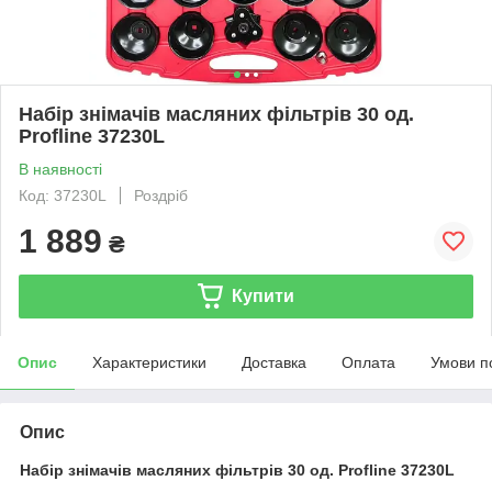
Набір знімачів масляних фільтрів 30 од.
Profline 37230L
В наявності
Код: 37230L
Роздріб
1 889
₴
Купити
Опис
Характеристики
Доставка
Оплата
Умови п
Опис
Набір знімачів масляних фільтрів 30 од. Profline 37230L