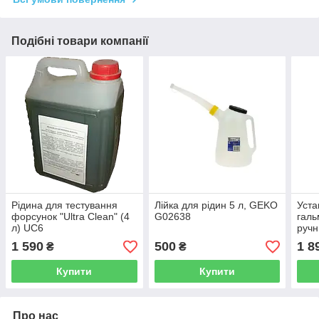
Подібні товари компанії
Рідина для тестування
Лійка для рідин 5 л, GEKO
Уста
форсунок "Ultra Clean" (4
G02638
галь
л) UC6
ручн
бар 
1 590
500
1 8
₴
₴
Купити
Купити
Про нас