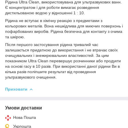
Рідина Ultra Clean, використовувана для ультразвукових ванн.
Є концентратом і для роботи вимагає розведення
дистильованою водою у відношенні 1 : 10.
Рідина не вступає в хімічну реакцію з предметами з
кольорових металів. Вона нешкідлива для миючих поверхонь і
пофарбованих виробів. Рідина безпечна для контакту з очима
та шкірою.
Після першого застосування рідина тривалий час
залишається придатною до використання і не втрачає своїх
очищувальних і знежирювальних властивостей. За цим
показником Ultra Clean перевершує розчинники або продукти
на основі гасу в 10 разів. При використанні даної рідини Ви в
кілька разів поліпшите результат від проведення
ультразвукового очищення.
Приховати
Умови доставки
Нова Пошта
Укрпошта