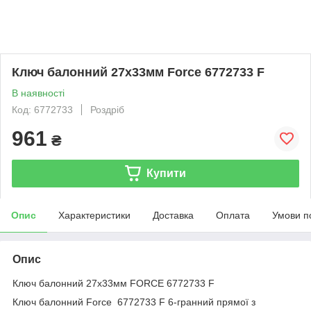
Ключ балонний 27х33мм Force 6772733 F
В наявності
Код: 6772733
Роздріб
961
₴
Купити
Опис
Характеристики
Доставка
Оплата
Умови п
Опис
Ключ балонний 27х33мм FORCE 6772733 F
Ключ балонний Force 6772733 F 6-гранний прямої з