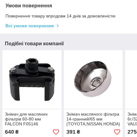
Умови повернення
Повернення товару впродовж 14 днів за домовленістю
Всі умови повернення
Подібні товари компанії
Знімач для масляних
Знімач масляного фільтра
Знім
фільтрів 60-80 мм
14-гранний/65 мм
6г./
FALCON F05146
(TOYOTA,NISSAN.HONDA)
VAU
JTC 1114
435
640
391
275
₴
₴