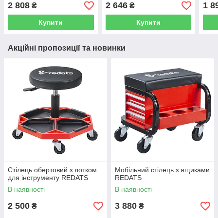
підшипниками - Forsage
полицею TORIN TR6201A
TR62
2 808
2 646
1 8
₴
₴
F-01Z0467 (код 102)
Купити
Купити
Акційні пропозиції та новинки
Стілець обертовий з лотком
Мобільний стілець з ящиками
для інструменту REDATS
REDATS
В наявності
В наявності
2 500
3 880
₴
₴