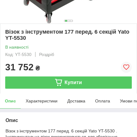
Візок з інструментом 177 перед. 6 секцій Yato
YT-5530
В наявності
Код: YT-5530
Роздріб
31 752
₴
Купити
Опис
Характеристики
Доставка
Оплата
Умови п
Опис
Візок з інструментом 177 перед. 6 секцій Yato YT-5530 .
Інструментальна візок використовується для зберігання