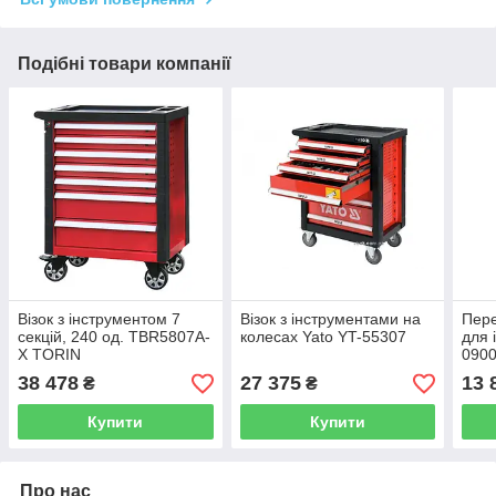
Подібні товари компанії
Візок з інструментом 7
Візок з інструментами на
Пере
секцій, 240 од. TBR5807A-
колесах Yato YT-55307
для 
X TORIN
090
38 478
27 375
13 
₴
₴
Купити
Купити
Про нас