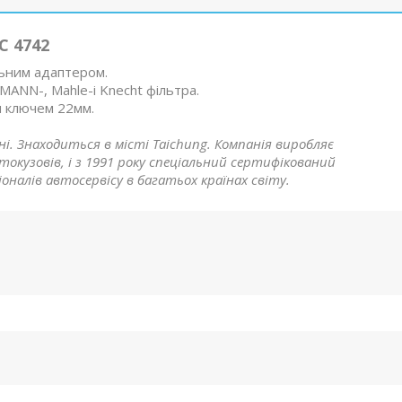
C 4742
льним адаптером.
ANN-, Mahle-і Knecht фільтра.
м ключем 22мм.
ані. Знаходиться в місті Taichung. Компанія виробляє
окузовів, і з 1991 року спеціальний сертифікований
іоналів автосервісу в багатьох країнах світу.