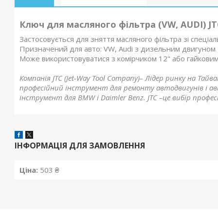
Ключ для масляного фільтра (VW, AUDI) JT
Застосовується для зняття масляного фільтра зі спеціа
Призначений для авто: VW, Audi з дизельним двигуном M
Може використовуватися з комірчиком 12" або гайкови
Компанія JTC (Jet-Way Tool Company)– Лідер ринку на Тайв
професійний інструмент для ремонту автодвигунів і авт
інструмент для BMW і Daimler Benz. JTC –це вибір профес
ІНФОРМАЦІЯ ДЛЯ ЗАМОВЛЕННЯ
Ціна:
503 ₴