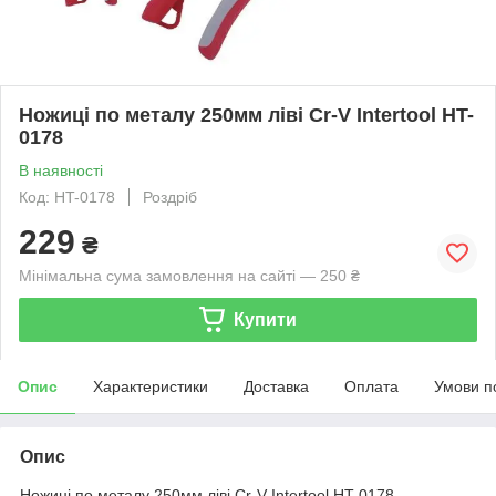
Ножиці по металу 250мм ліві Cr-V Intertool HT-
0178
В наявності
Код: HT-0178
Роздріб
229
₴
Мінімальна сума замовлення на сайті — 250 ₴
Купити
Опис
Характеристики
Доставка
Оплата
Умови п
Опис
Ножиці по металу 250мм ліві Cr-V Intertool HT-0178