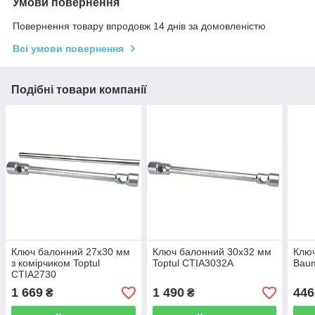
Умови повернення
Повернення товару впродовж 14 днів за домовленістю
Всі умови повернення
Подібні товари компанії
Ключ балонний 27х30 мм
Ключ балонний 30х32 мм
Ключ
з комірчиком Toptul
Toptul CTIA3032A
Bau
CTIA2730
1 669
1 490
446
₴
₴