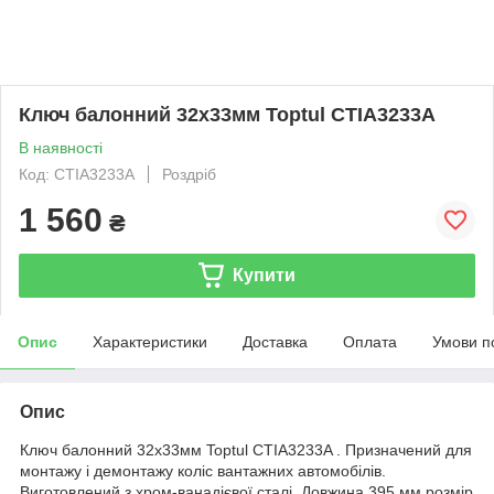
Ключ балонний 32х33мм Toptul CTIA3233A
В наявності
Код: CTIA3233A
Роздріб
1 560
₴
Купити
Опис
Характеристики
Доставка
Оплата
Умови п
Опис
Ключ балонний 32х33мм Toptul CTIA3233A . Призначений для
монтажу і демонтажу коліс вантажних автомобілів.
Виготовлений з хром-ванадієвої сталі. Довжина 395 мм,розмір