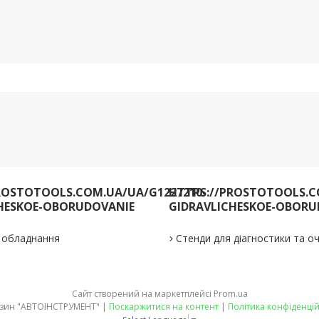
ROSTOTOOLS.COM.UA/UA/G1227210-
HTTPS://PROSTOTOOLS.C
HESKOE-OBORUDOVANIE
GIDRAVLICHESKOE-OBORU
е обладнання
Стенди для діагностики та 
Сайт створений на маркетплейсі
Prom.ua
Магазин "АВТОІНСТРУМЕНТ" |
Поскаржитися на контент
|
Політика конфіденцій