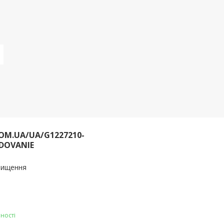
OM.UA/UA/G1227210-
DOVANIE
очищення
ності