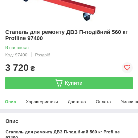
Стапель для ремонту ДВЗ П-подібний 560 кг
Profline 97400
В наявності
Код: 97400
Роздріб
3 720
₴
Купити
Опис
Характеристики
Доставка
Оплата
Умови п
Опис
Стапель для ремонту ДВЗ П-подібний 560 кг Profline
97400