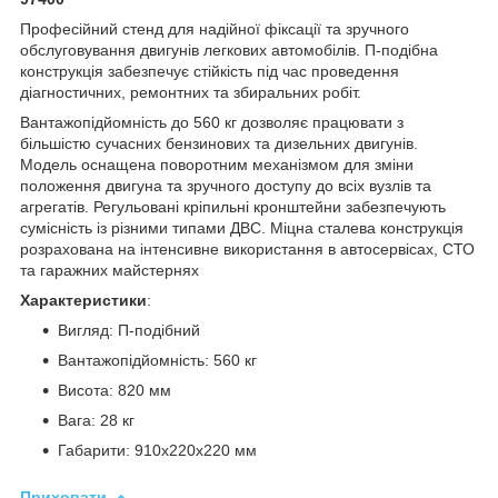
Професійний стенд для надійної фіксації та зручного
обслуговування двигунів легкових автомобілів. П-подібна
конструкція забезпечує стійкість під час проведення
діагностичних, ремонтних та збиральних робіт.
Вантажопідйомність до 560 кг дозволяє працювати з
більшістю сучасних бензинових та дизельних двигунів.
Модель оснащена поворотним механізмом для зміни
положення двигуна та зручного доступу до всіх вузлів та
агрегатів. Регульовані кріпильні кронштейни забезпечують
сумісність із різними типами ДВС. Міцна сталева конструкція
розрахована на інтенсивне використання в автосервісах, СТО
та гаражних майстернях
Характеристики
:
Вигляд: П-подібний
Вантажопідйомність: 560 кг
Висота: 820 мм
Вага: 28 кг
Габарити: 910х220х220 мм
Приховати