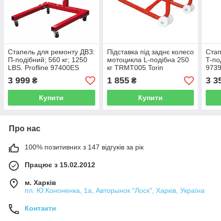
Стапель для ремонту ДВЗ:
Підставка під заднє колесо
Стап
П-подібний; 560 кг; 1250
мотоцикла L-подібна 250
T-по
LBS. Profline 97400ES
кг TRMT005 Torin
973
3 999
1 855
3 3
₴
₴
Купити
Купити
Про нас
100% позитивних з 147 відгуків за рік
Працює з 15.02.2012
м. Харків
пл. Ю.Кононенка, 1а, Авторынок "Лоск", Харків, Україна
Контакти