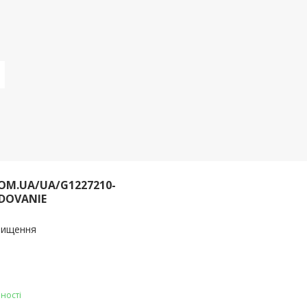
OM.UA/UA/G1227210-
DOVANIE
очищення
ності