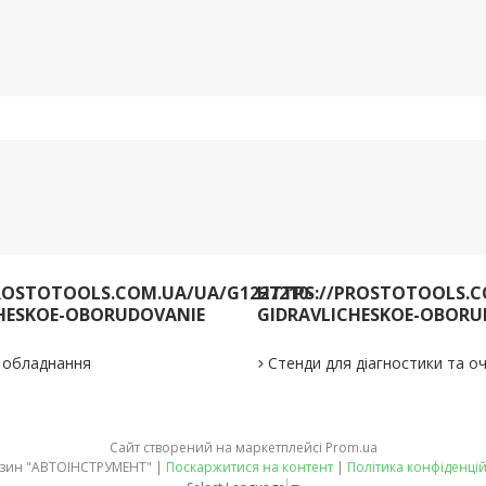
ROSTOTOOLS.COM.UA/UA/G1227210-
HTTPS://PROSTOTOOLS.C
HESKOE-OBORUDOVANIE
GIDRAVLICHESKOE-OBORU
е обладнання
Стенди для діагностики та 
Сайт створений на маркетплейсі
Prom.ua
Магазин "АВТОІНСТРУМЕНТ" |
Поскаржитися на контент
|
Політика конфіденцій