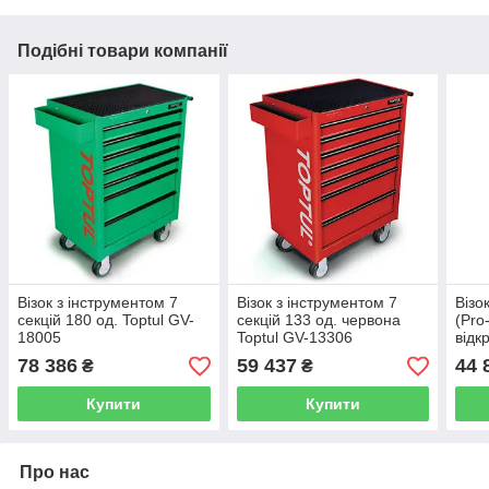
Подібні товари компанії
Візок з інструментом 7
Візок з інструментом 7
Візо
секцій 180 од. Toptul GV-
секцій 133 од. червона
(Pro
18005
Toptul GV-13306
відк
Topt
78 386
59 437
44 
₴
₴
Купити
Купити
Про нас