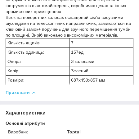
інструментів в автомайстерень, виробничих цехах та інших
промислових приміщеннях.
Візок на поворотних колесах оснащений сім'ю висувними
шухлядами на телескопічних направляючих, замикаються на
ключовий замок+ поручень для зручного переміщення тумби
по площині. Виріб виконано з високоміцних матеріалів.
Кількість ящиків:
7
Кількість одиниць:
157ед
Опора:
З колесами
Колір:
Зелений
Розміри:
687x459x857 мм
Приховати
Характеристики
Основні атрибути
Виробник
Toptul