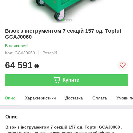
Візок з інструментом 7 секцій 157 од. Toptul
GCAJ0060
В наявності
Код: GCAJ0060
Роздріб
64 591
₴
Купити
Опис
Характеристики
Доставка
Оплата
Умови п
Опис
Візок з інструментом 7 секцій 157 од. Toptul GCAJ0060
.
Інструментальна візок використовується для зберігання