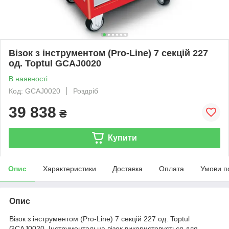
Візок з інструментом (Pro-Line) 7 секцій 227
од. Toptul GCAJ0020
В наявності
Код: GCAJ0020
Роздріб
39 838
₴
Купити
Опис
Характеристики
Доставка
Оплата
Умови п
Опис
Візок з інструментом (Pro-Line) 7 секцій 227 од. Toptul
GCAJ0020. Інструментальна візок використовується для