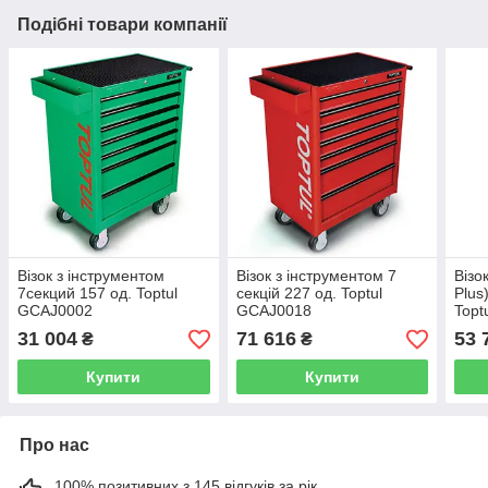
Подібні товари компанії
Візок з інструментом
Візок з інструментом 7
Візо
7секций 157 од. Toptul
секцій 227 од. Toptul
Plus
GCAJ0002
GCAJ0018
Topt
31 004
71 616
53 
₴
₴
Купити
Купити
Про нас
100% позитивних з 145 відгуків за рік