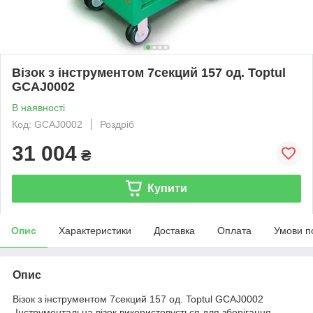
Візок з інструментом 7секций 157 од. Toptul
GCAJ0002
В наявності
Код: GCAJ0002
Роздріб
31 004
₴
Купити
Опис
Характеристики
Доставка
Оплата
Умови п
Опис
Візок з інструментом 7секций 157 од. Toptul GCAJ0002
.Інструментальна візок використовується для зберігання