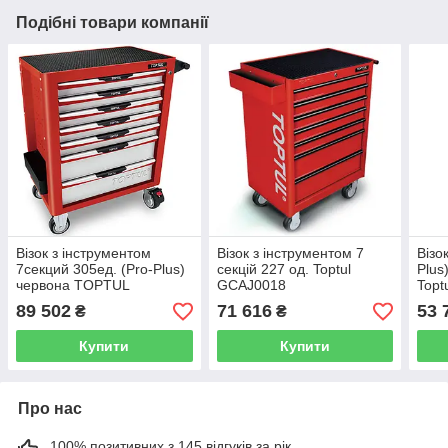
Подібні товари компанії
Візок з інструментом
Візок з інструментом 7
Візо
7секций 305ед. (Pro-Plus)
секцій 227 од. Toptul
Plus
червона TOPTUL
GCAJ0018
Topt
GCAJ305H
89 502
71 616
53 
₴
₴
Купити
Купити
Про нас
100% позитивних з 145 відгуків за рік