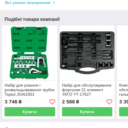
Всі умови повернення
Подібні товари компанії
Набір для різання і
Набір для обслуговування
Комп
розвальцьовування трубок
форсунки 21 елемент
обсл
Toptul JGAI1001
YATO YT-17627
галь
(два
3 746
2 588
3 3
₴
₴
JGA
Купити
Купити