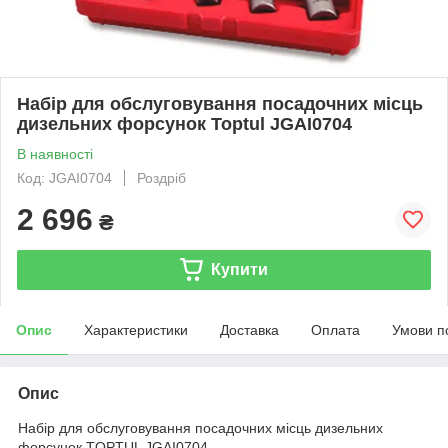
Набір для обслуговування посадочних місць
дизельних форсунок Toptul JGAI0704
В наявності
Код: JGAI0704
Роздріб
2 696
₴
Купити
Опис
Характеристики
Доставка
Оплата
Умови п
Опис
Набір для обслуговування посадочних місць дизельних
форсунок TOPTUL JGAI0704.