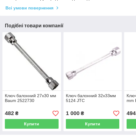
Всі умови повернення
Подібні товари компанії
Ключ балонний 27х30 мм
Ключ балонний 32х33мм
Ключ
Baum 2522730
5124 JTC
mm 
482
1 000
494
₴
₴
Купити
Купити