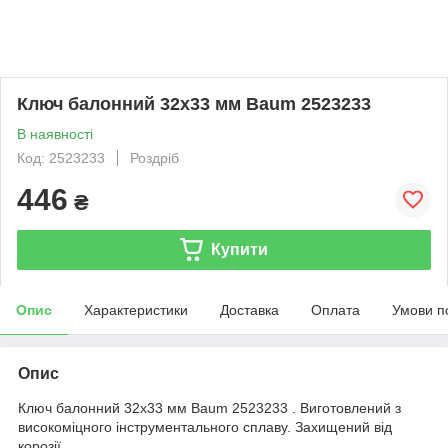
Ключ балонний 32х33 мм Baum 2523233
В наявності
Код: 2523233
Роздріб
446
₴
Купити
Опис
Характеристики
Доставка
Оплата
Умови п
Опис
Ключ балонний 32х33 мм Baum 2523233 . Виготовлений з
високоміцного інструментального сплаву. Захищений від
корозії.