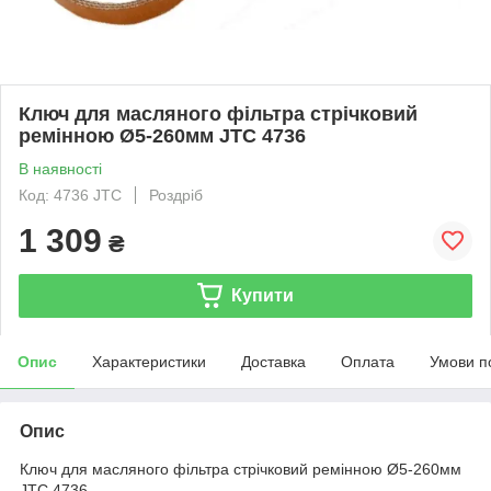
Ключ для масляного фільтра стрічковий
ремінною Ø5-260мм JTC 4736
В наявності
Код: 4736 JTC
Роздріб
1 309
₴
Купити
Опис
Характеристики
Доставка
Оплата
Умови п
Опис
Ключ для масляного фільтра стрічковий ремінною Ø5-260мм
JTC 4736