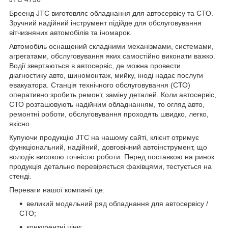
Бреенд JTC виготовляє обладнання для автосервісу та СТО.
Зручний надійний інструмент підійде для обслуговування
вітчизняних автомобілів та іномарок.
Автомобіль оснащений складними механізмами, системами,
агрегатами, обслуговування яких самостійно виконати важко.
Водії звертаються в автосервіс, де можна провести
діагностику авто, шиномонтаж, мийку, іноді надає послуги
евакуатора. Станція технічного обслуговування (СТО)
оперативно зробить ремонт, заміну деталей. Коли автосервіс,
СТО розташовують надійним обладнанням, то огляд авто,
ремонтні роботи, обслуговування проходять швидко, легко,
якісно
Купуючи продукцію JTC на нашому сайті, клієнт отримує
функціональний, надійний, довговічний автоінструмент, що
володіє високою точністю роботи. Перед поставкою на ринок
продукція детально перевіряється фахівцями, тестується на
стенді.
Переваги нашої компанії це:
великий модельний ряд обладнання для автосервісу /
СТО;
конкурентні ціни;