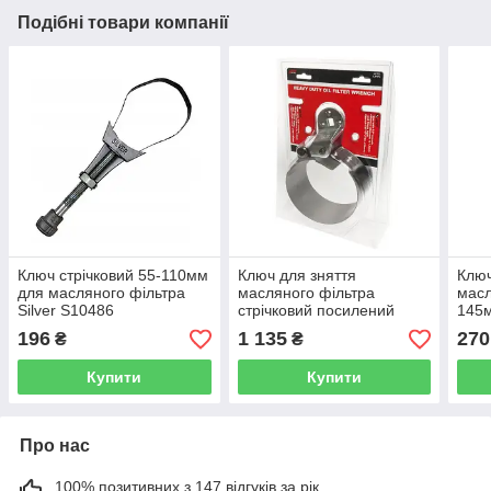
Подібні товари компанії
Ключ стрічковий 55-110мм
Ключ для зняття
Ключ
для масляного фільтра
масляного фільтра
масл
Silver S10486
стрічковий посилений
145
105~125 мм JTC 4637
196
1 135
270
₴
₴
Купити
Купити
Про нас
100% позитивних з 147 відгуків за рік