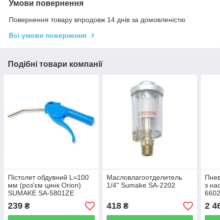
Умови повернення
Повернення товару впродовж 14 днів за домовленістю
Всі умови повернення
Подібні товари компанії
Пістолет обдувний L=100
Масловлагоотделитель
Пнев
мм (роз'єм цинк Orion)
1/4" Sumake SA-2202
з на
SUMAKE SA-5801ZE
660
239
418
2 4
₴
₴