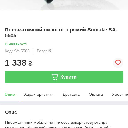
Пневматичний пилосос прямий Sumake SA-
5505
В наявності
Код: SA-5505
Роздріб
1 338
₴
Купити
Опис
Характеристики
Доставка
Оплата
Умови п
Опис
Пневматичний мобільний пилосос використовують для
видалення різних забруднюючих речовин (пил, дим або