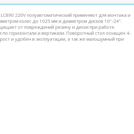
t LC890 220V полуавтоматический применяют для монтажа и
метром колес до 1025 мм и диаметром дисков 10"-24".
щищает от повреждений резину и диски при работе.
я по горизонтали и вертикали. Поворотный стол оснащен 4-
ост и удобен в эксплуатации, а так же малошумный при