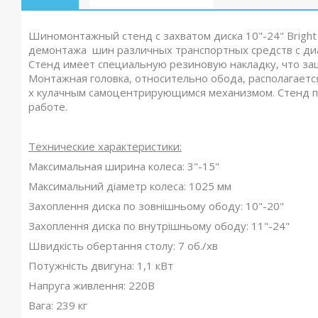
Шиномонтажный стенд с захватом диска 10"-24" Brigh
демонтажа шин различных транспортных средств с диа
Стенд имеет специальную резиновую накладку, что за
Монтажная головка, относительно обода, располагаетс
х кулачным самоцентрирующимся механизмом. Стенд пр
работе.
Технические характеристики:
Максимальная ширина колеса: 3"-15"
Максимальний діаметр колеса: 1025 мм
Захоплення диска по зовнішньому ободу: 10"-20"
Захоплення диска по внутрішньому ободу: 11"-24"
Швидкість обертання столу: 7 об./хв
Потужність двигуна: 1,1 кВт
Напруга живлення: 220В
Вага: 239 кг