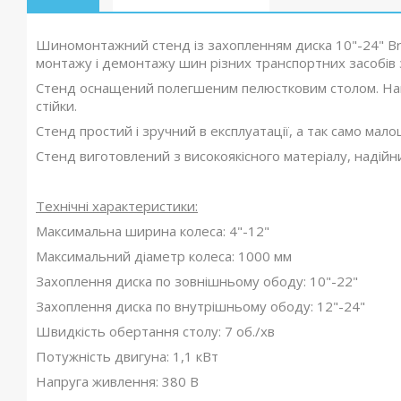
Шиномонтажний стенд із захопленням диска 10"-24" Br
монтажу і демонтажу шин різних транспортних засобів з 
Стенд оснащений полегшеним пелюстковим столом. Нава
стійки.
Стенд простий і зручний в експлуатації, а так само мал
Стенд виготовлений з високоякісного матеріалу, надійни
Технічні характеристики:
Максимальна ширина колеса: 4"-12"
Максимальний діаметр колеса: 1000 мм
Захоплення диска по зовнішньому ободу: 10"-22"
Захоплення диска по внутрішньому ободу: 12"-24"
Швидкість обертання столу: 7 об./хв
Потужність двигуна: 1,1 кВт
Напруга живлення: 380 В