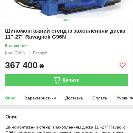
Шиномонтажний стенд із захопленням диска
11"-27" Ravaglioli G96N
В наявності
Код: G96N
Роздріб
367 400
₴
Купити
Опис
Характеристики
Доставка
Оплата
Умови п
Опис
Шиномонтажний стенд із захопленням диска 11"-27" Ravaglioli
G96N автоматичний застосовують для монтажу і демонтажу