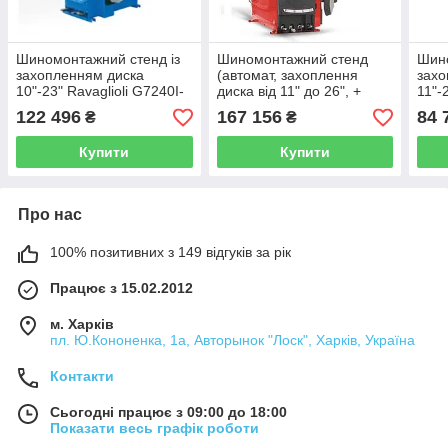
Шиномонтажний стенд із
Шиномонтажний стенд
Шино
захопленням диска
(автомат, захоплення
захо
10"-23" Ravaglioli G7240I-
диска від 11" до 26", +
11"-
20
технороллер,
BRI
122 496
167 156
84 
₴
₴
пневмовибух, + Auto Hook
ZD05) GT889N
Купити
Купити
Про нас
100% позитивних з 149 відгуків за рік
Працює з 15.02.2012
м. Харків
пл. Ю.Кононенка, 1а, Авторынок "Лоск", Харків, Україна
Контакти
Сьогодні працює з 09:00 до 18:00
Показати весь графік роботи