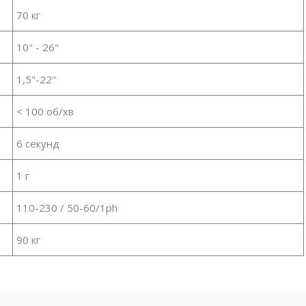
70 кг
10" - 26"
1,5"-22"
< 100 об/хв
6 секунд
1 г
110-230 / 50-60/1ph
90 кг