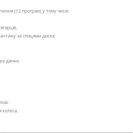
ення (12 програм) у тому числі:
ягарців;
антажу за спицями диска;
ра даних.
лом.
 колеса.