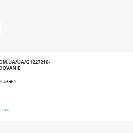
OM.UA/UA/G1227210-
DOVANIE
очищення
ності