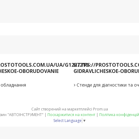
ROSTOTOOLS.COM.UA/UA/G1227210-
HTTPS://PROSTOTOOLS.C
HESKOE-OBORUDOVANIE
GIDRAVLICHESKOE-OBORU
е обладнання
Стенди для діагностики та 
Сайт створений на маркетплейсі
Prom.ua
Магазин "АВТОІНСТРУМЕНТ" |
Поскаржитися на контент
|
Політика конфіденцій
Select Language
▼