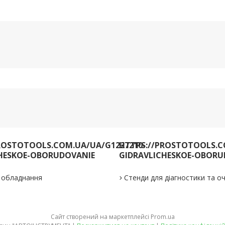
ROSTOTOOLS.COM.UA/UA/G1227210-
HTTPS://PROSTOTOOLS.C
HESKOE-OBORUDOVANIE
GIDRAVLICHESKOE-OBORU
е обладнання
Стенди для діагностики та 
Сайт створений на маркетплейсі
Prom.ua