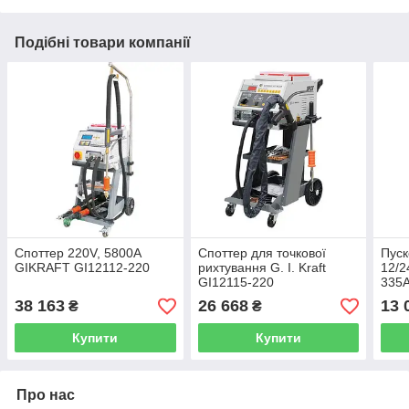
Подібні товари компанії
Споттер 220V, 5800A
Споттер для точкової
Пуск
GIKRAFT GI12112-220
рихтування G. I. Kraft
12/2
GI12115-220
335A
GI35
38 163
26 668
13 
₴
₴
Купити
Купити
Про нас