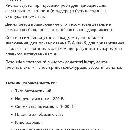
Ииспользуется при кузовних робіт для приварювання
спеціального пістолета (стаддера) з будь насадкою і
витягування вм'ятин.
Даний метод приварювання споттером зовні деталі, не
вимагає розбирання і зняття облицювань і дверних карт.
Споттер використовують з насадками для точкового
зварювання, для приварювання ВІД-шайб, для приварювання
шпильок, з зворотним молотком під трикутники, пулером для
плавного витягування і т. д.
Потенціал спотера збільшують додаткові інструменти –
гребінки, витяжні упори різної конфігурації, зворотні молотки.
Технічні характеристики
:
Тип: Автоматичний
Напруга живлення: 220 В
Споживана потужність: 1000 Вт
Плавкий запобіжник: 57А
Клас ізоляції: Н
Товщина односторонньої зварювання: 2 мм