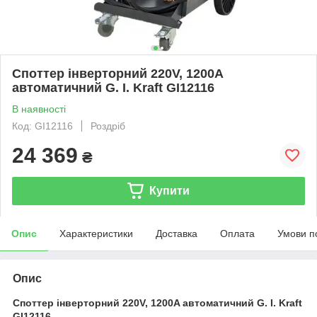
Споттер інверторний 220V, 1200A
автоматичний G. I. Kraft GI12116
В наявності
Код: GI12116
Роздріб
24 369
₴
Купити
Опис
Характеристики
Доставка
Оплата
Умови п
Опис
Споттер інверторний 220V, 1200A автоматичний G. I. Kraft
GI12116