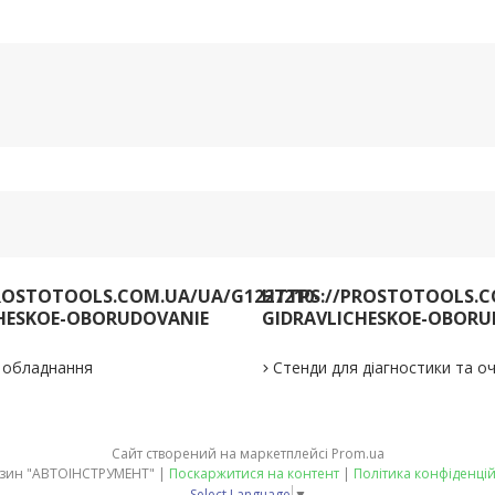
ROSTOTOOLS.COM.UA/UA/G1227210-
HTTPS://PROSTOTOOLS.C
HESKOE-OBORUDOVANIE
GIDRAVLICHESKOE-OBORU
е обладнання
Стенди для діагностики та 
Сайт створений на маркетплейсі
Prom.ua
Магазин "АВТОІНСТРУМЕНТ" |
Поскаржитися на контент
|
Політика конфіденцій
Select Language
▼