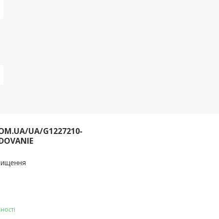
OM.UA/UA/G1227210-
DOVANIE
очищення
ності