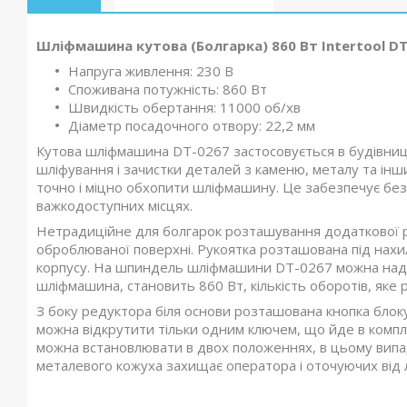
Шліфмашина кутова (Болгарка) 860 Вт Intertool D
Напруга живлення: 230 В
Споживана потужність: 860 Вт
Швидкість обертання: 11000 об/хв
Діаметр посадочного отвору: 22,2 мм
Кутова шліфмашина DT-0267 застосовується в будівницт
шліфування і зачистки деталей з каменю, металу та інши
точно і міцно обхопити шліфмашину. Це забезпечує безп
важкодоступних місцях.
Нетрадиційне для болгарок розташування додаткової р
оброблюваної поверхні. Рукоятка розташована під нахи
корпусу. На шпиндель шліфмашини DT-0267 можна надяг
шліфмашина, становить 860 Вт, кількість оборотів, яке 
З боку редуктора біля основи розташована кнопка блок
можна відкрутити тільки одним ключем, що йде в компле
можна встановлювати в двох положеннях, в цьому випадк
металевого кожуха захищає оператора і оточуючих від лет