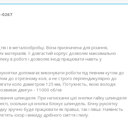
T-0267
ві і в металообробці. Вона призначена для різання,
х матеріалів. Її довгастий корпус дозволяє максимально
еку в роботі і дозволяє іноді працювати навіть у
укоятки допомагає виконувати роботи під певним кутом до
лом до отрезному колі, а не строго перпендикулярно до
ати коло діаметром 125 мм, Потужність, якою володіє
розвиває двигун - 11000 об/хв
ування шпинделя. При натисканні цієї кнопки гайку шпинделя
кті, оскільки ця кнопка блокує шпиндель. Бічну рукоятку
у зручно буде працювати як правші, так і лівші. Наявність
ять іскор і викиду дрібного сміття і пилу.