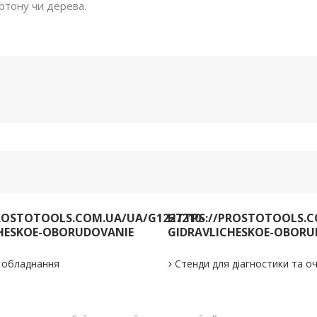
картону чи дерева.
ROSTOTOOLS.COM.UA/UA/G1227210-
HTTPS://PROSTOTOOLS.C
HESKOE-OBORUDOVANIE
GIDRAVLICHESKOE-OBORU
е обладнання
Стенди для діагностики та 