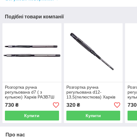
Подібні товари компанії
Розгортка ручна
Розгортка ручна
Розг
регульована d7 ( з
регульована d12-
регу
кулькою) Харків РАЗВ7Ш
13,5(пелюсткова) Харків
куль
РАЗВ1213Л
730
320
730
₴
₴
Купити
Купити
Про нас