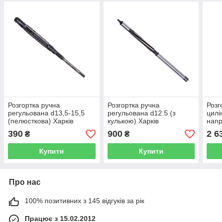
Розгортка ручна
Розгортка ручна
Розг
регульована d13,5-15,5
регульована d12.5 (з
цилі
(пелюсткова) Харків
кулькою) Харків
напр
РАЗВ1315Л
РАЗВ125Ш
(Хар
390
900
2 6
₴
₴
Купити
Купити
Про нас
100% позитивних з 145 відгуків за рік
Працює з 15.02.2012