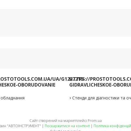
ROSTOTOOLS.COM.UA/UA/G1227210-
HTTPS://PROSTOTOOLS.C
HESKOE-OBORUDOVANIE
GIDRAVLICHESKOE-OBORU
е обладнання
Стенди для діагностики та 
Сайт створений на маркетплейсі
Prom.ua
Магазин "АВТОІНСТРУМЕНТ" |
Поскаржитися на контент
|
Політика конфіденцій