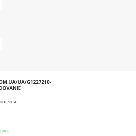
OM.UA/UA/G1227210-
DOVANIE
очищення
ності