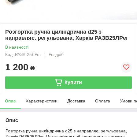
Розгортка ручна циліндрична d25 з
направляє. регульована, Харків РАЗВ25ЛРег
В наявності
Код: РАЗВ-25ЛРег
Роздріб
1 200
₴
Купити
Опис
Характеристики
Доставка
Оплата
Умови п
Опис
Розгортка ручна циліндрична d25 з направляє. регульована,
Харків РАЗВ25ЛРег. Металорізальний інструмент з кількома