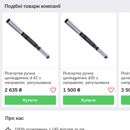
Подібні товари компанії
Розгортка ручна
Розгортка ручна
Розг
циліндрична d 42 з
циліндрична d30 з
цилі
направляє. регульована
направляє. регульована
напр
(Харків) РАЗВ42Л
,Харків РАЗВ30Л
регу
2 635
1 500
3 5
₴
₴
РАЗ
Купити
Купити
Про нас
100% позитивних з 145 відгуків за рік