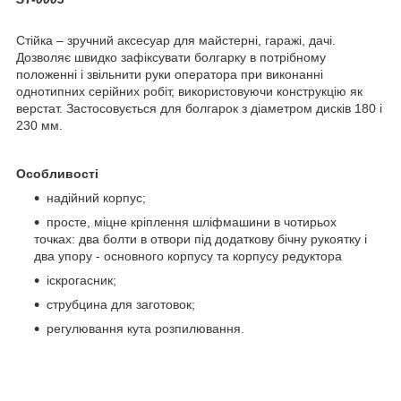
Стійка – зручний аксесуар для майстерні, гаражі, дачі.
Дозволяє швидко зафіксувати болгарку в потрібному
положенні і звільнити руки оператора при виконанні
однотипних серійних робіт, використовуючи конструкцію як
верстат. Застосовується для болгарок з діаметром дисків 180 і
230 мм.
Особливості
надійний корпус;
просте, міцне кріплення шліфмашини в чотирьох
точках: два болти в отвори під додаткову бічну рукоятку і
два упору - основного корпусу та корпусу редуктора
іскрогасник;
струбцина для заготовок;
регулювання кута розпилювання.