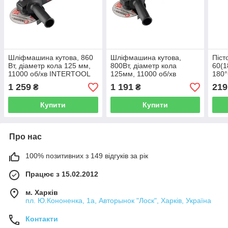
Шліфмашина кутова, 860
Шліфмашина кутова,
Піст
Вт, діаметр кола 125 мм,
800Вт, діаметр кола
60(1
11000 об/хв INTERTOOL
125мм, 11000 об/хв
180°
WT-0231
INTERTOOL WT-0218
11.5
1 259
1 191
219
₴
₴
INT
Купити
Купити
Про нас
100% позитивних з 149 відгуків за рік
Працює з 15.02.2012
м. Харків
пл. Ю.Кононенка, 1а, Авторынок "Лоск", Харків, Україна
Контакти