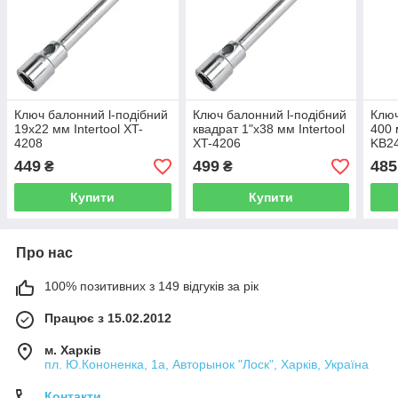
Ключ балонний l-подібний
Ключ балонний l-подібний
Ключ
19х22 мм Intertool XT-
квадрат 1"х38 мм Intertool
400
4208
XT-4206
KB2
449
499
485
₴
₴
Купити
Купити
Про нас
100% позитивних з 149 відгуків за рік
Працює з 15.02.2012
м. Харків
пл. Ю.Кононенка, 1а, Авторынок "Лоск", Харків, Україна
Контакти