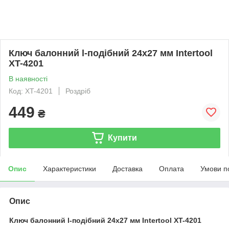
Ключ балонний l-подібний 24х27 мм Intertool
XT-4201
В наявності
Код: XT-4201
Роздріб
449
₴
Купити
Опис
Характеристики
Доставка
Оплата
Умови п
Опис
Ключ балонний l-подібний 24х27 мм Intertool XT-4201